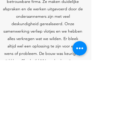
betrouwbare firma. Ze maken duidelijke
afspraken en de werken uitgevoerd door de
onderaannemers zijn met veel
deskundigheid gerealiseerd. Onze
samenwerking verliep vlotjes en we hebben
alles verkregen wat we wilden. Er bleek
altijd wel een oplossing te zijn voor elke
wens of probleem. De bouw was keurig op
tijd klaar. Chrobuild NV maakt dat wij super
positief op deze hele ervaring terugkijken.
Bouwen met deze firma? Wij zouden het zo
opnieuw doen. Een echte aanrader en het
resultaat mag er wezen.
D. Van Bael